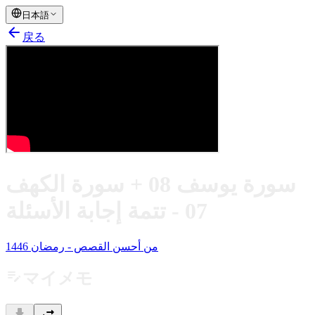
日本語
arrow_back
戻る
سورة يوسف 08 + سورة الكهف
07 - تتمة إجابة الأسئلة
من أحسن القصص - رمضان 1446
edit_note
マイメモ
download
swap_horiz