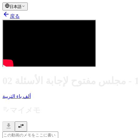
日本語
arrow_back
戻る
ألف باء التربية
edit_note
マイメモ
download
swap_horiz