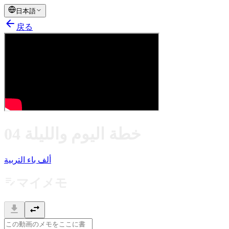
日本語
arrow_back
戻る
خطة اليوم والليلة 04
ألف باء التربية
edit_note
マイメモ
download
swap_horiz