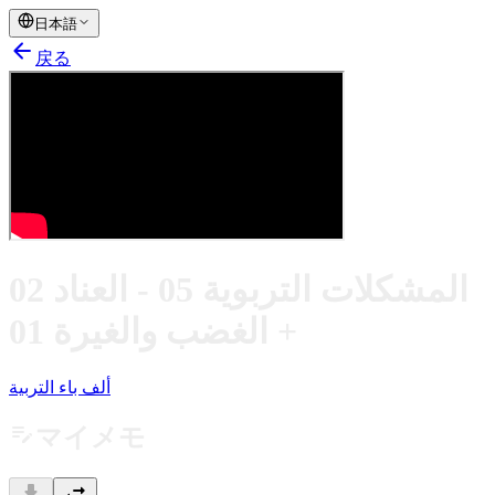
日本語
arrow_back
戻る
المشكلات التربوية 05 - العناد 02
+ الغضب والغيرة 01
ألف باء التربية
edit_note
マイメモ
download
swap_horiz