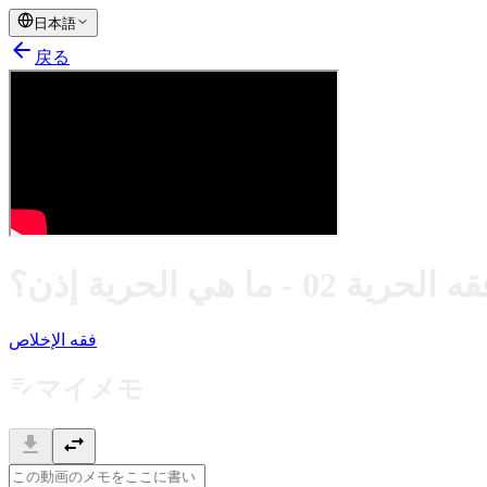
日本語
arrow_back
戻る
فقه الحرية 02 - ما هي الحرية إ
فقه الإخلاص
edit_note
マイメモ
download
swap_horiz