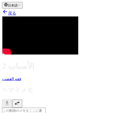
日本語
arrow_back
戻る
الأسباب 2
فقه الغضب
edit_note
マイメモ
download
swap_horiz