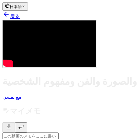
日本語
arrow_back
戻る
ية والصورة والفن ومفهوم الشخصية
مع نفسي
edit_note
マイメモ
download
swap_horiz