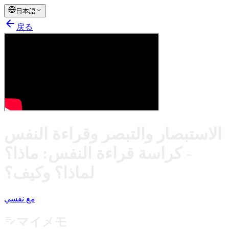
日本語
arrow_back
戻る
الاستبصار والتبصر وقراءة النفس
- كراسة قراءة النفس: ماذا؟
لماذا؟ وكيف؟
مع نفسي
edit_note
マイメモ