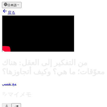
日本語
arrow_back
戻る
من التفكير إلى العقل: هناك
معوّقات؛ ما هي؟ وكيف أتجاوزها؟
مع نفسي
edit_note
マイメモ
download
swap_horiz