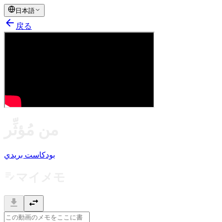
日本語
arrow_back
戻る
من مُؤثِّر
بودكاست بريدي
edit_note
マイメモ
download
swap_horiz