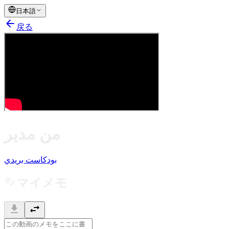
日本語
arrow_back
戻る
من مدير
بودكاست بريدي
edit_note
マイメモ
download
swap_horiz