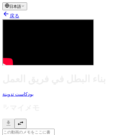
日本語
arrow_back
戻る
بناء البطل في فريق العمل
بودكاست تدوينة
edit_note
マイメモ
download
swap_horiz