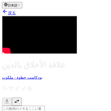
日本語
arrow_back
戻る
علاقة الأخلاق بالدين
بودكاست خطوة - ملكوت
edit_note
マイメモ
download
swap_horiz