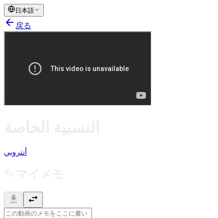
日本語
arrow_back
戻る
النسبية الخاصة
أنتروبي
edit_note
マイメモ
download
swap_horiz