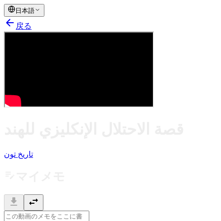
日本語
arrow_back
戻る
قصة الاحتلال الإنكليزي للهند
تاريخ تون
edit_note
マイメモ
download
swap_horiz