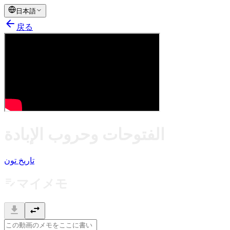
日本語
arrow_back
戻る
الفتوحات وحروب الإبادة
تاريخ تون
edit_note
マイメモ
download
swap_horiz