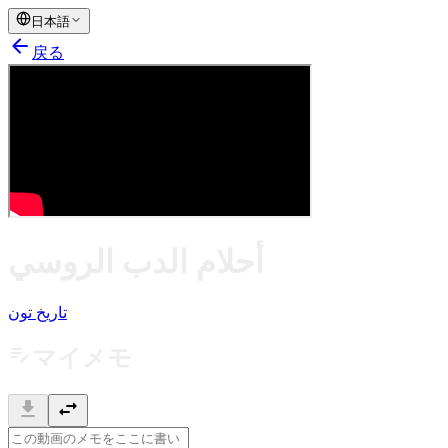
日本語
arrow_back
戻る
أحلام الدب الروسي
تاريخ تون
edit_note
マイメモ
download
swap_horiz