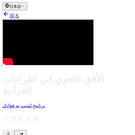
日本語
arrow_back
戻る
الأفق اللغوي في القراءات
القرآنية
برنامج لنثبت به فؤادك
edit_note
マイメモ
download
swap_horiz