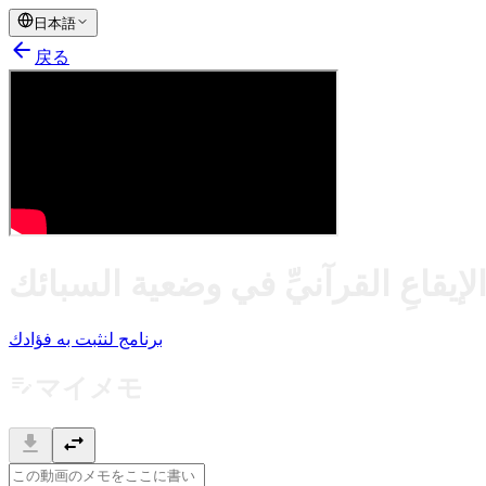
日本語
arrow_back
戻る
الإيقاعِ القرآنيِّ في وضعية السبائك
برنامج لنثبت به فؤادك
edit_note
マイメモ
download
swap_horiz