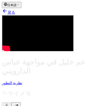
日本語
arrow_back
戻る
عم خليل في مواجهة عباس
الدارويني
نظرية التطور
edit_note
マイメモ
download
swap_horiz