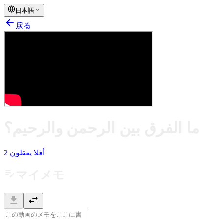
日本語
arrow_back
戻る
ما الفرق بين الرحمن والرحيم؟
أفلا يعقلون 2
edit_note
マイメモ
download
swap_horiz