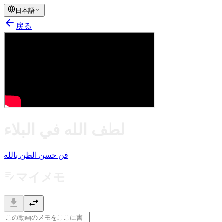
日本語
arrow_back
戻る
لطف الله في البلاء
فن حسن الظن بالله
edit_note
マイメモ
download
swap_horiz