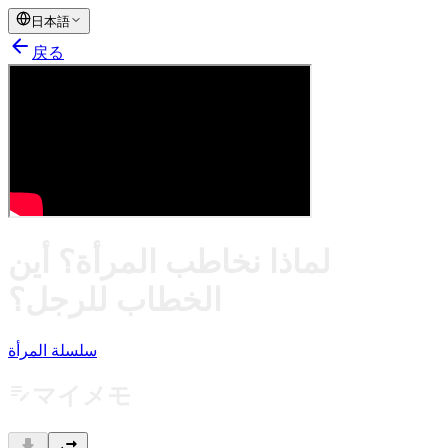
日本語
arrow_back
戻る
لماذا نخاطب المرأة؟ أين
الخطاب للرجل؟
سلسلة المرأة
edit_note
マイメモ
download
swap_horiz