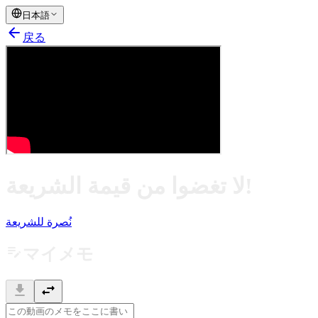
日本語
arrow_back
戻る
لا تغضوا من قيمة الشريعة!
نُصرة للشريعة
edit_note
マイメモ
download
swap_horiz