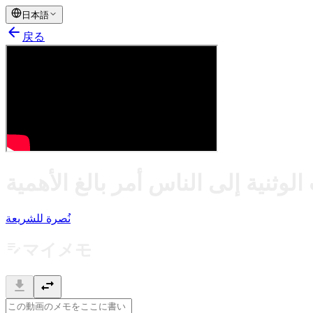
日本語
arrow_back
戻る
نُصرة للشريعة
edit_note
マイメモ
download
swap_horiz