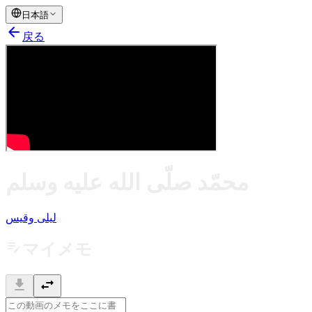
日本語
arrow_back
戻る
محمّد صلّى الله عليه وسلم
ليلى وقيس
edit_note
マイメモ
download
swap_horiz