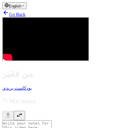
English
arrow_back
Go Back
من فقير
بودكاست بريدي
edit_note
My notes
download
swap_horiz