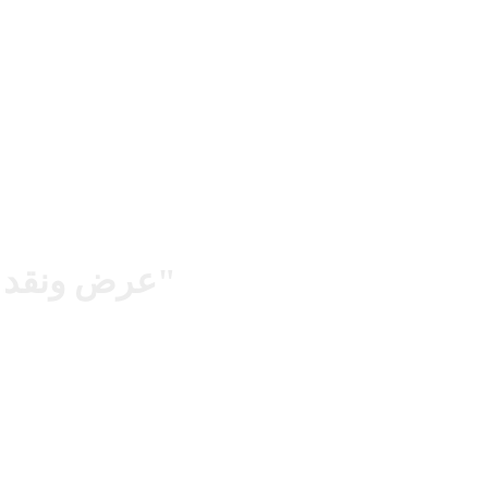
"عرض ونقد لكتابي "السماح بالرحيل" و"فكر وازدد ثراءً" - الشيخ أيمن العنقري"